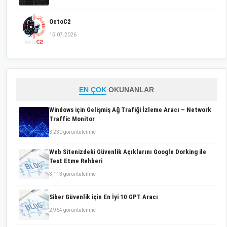
OctoC2
15.07.2026
EN ÇOK
OKUNANLAR
Windows için Gelişmiş Ağ Trafiği İzleme Aracı – Network
Traffic Monitor
3,230 görüntülenme
Web Sitenizdeki Güvenlik Açıklarını Google Dorking ile
Test Etme Rehberi
3,113 görüntülenme
Siber Güvenlik için En İyi 10 GPT Aracı
2,964 görüntülenme