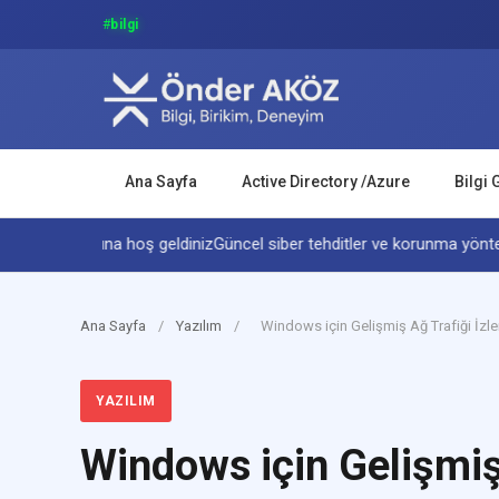
#
birikim
Ana Sayfa
Active Directory /Azure
Bilgi 
ik dünyasına hoş geldiniz
Güncel siber tehditler ve korunma yöntemler
Ana Sayfa
/
Yazılım
/
Windows için Gelişmiş Ağ Trafiği İzl
YAZILIM
Windows için Gelişmiş