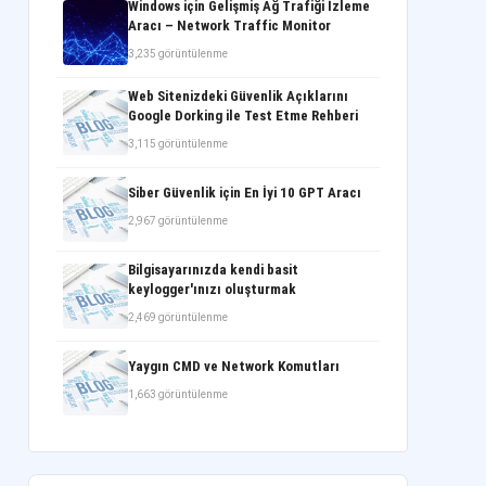
Windows için Gelişmiş Ağ Trafiği İzleme
Aracı – Network Traffic Monitor
3,235 görüntülenme
Web Sitenizdeki Güvenlik Açıklarını
Google Dorking ile Test Etme Rehberi
3,115 görüntülenme
Siber Güvenlik için En İyi 10 GPT Aracı
2,967 görüntülenme
Bilgisayarınızda kendi basit
keylogger'ınızı oluşturmak
2,469 görüntülenme
Yaygın CMD ve Network Komutları
1,663 görüntülenme