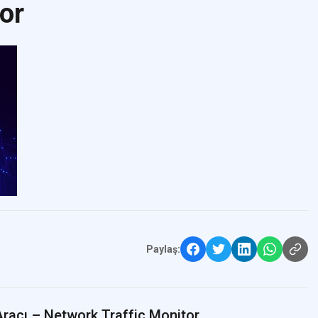
or
Paylaş:
Aracı – Network Traffic Monitor