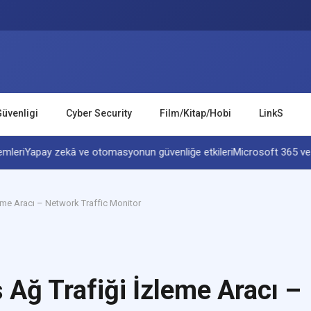
Güvenligi
Cyber Security
Film/Kitap/Hobi
LinkS
i
Yapay zekâ ve otomasyonun güvenliğe etkileri
Microsoft 365 ve Activ
eme Aracı – Network Traffic Monitor
 Ağ Trafiği İzleme Aracı –