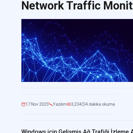
Network Traffic Monit
17 Nov 2025
Yazılım
3,234
4 dakika okuma
Windows için Gelişmiş Ağ Trafiği İzleme 