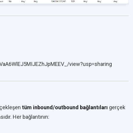
pcfdVaA6WlEJ5MIJEZhJpMEEV_/view?usp=sharing
rçekleşen
tüm inbound/outbound bağlantıları
gerçek
dır. Her bağlantının: