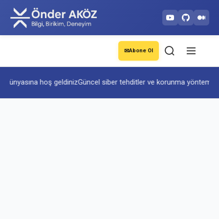
✉
Abone Ol
ik dünyasına hoş geldiniz
Güncel siber tehditler ve korunma yöntemleri