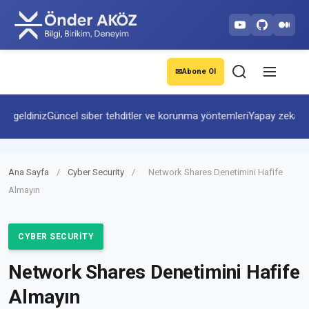
✉
Abone Ol
eldiniz
Güncel siber tehditler ve korunma yöntemleri
Yapay zekâ ve oto
Ana Sayfa
/
Cyber Security
/
Network Shares Denetimini Hafife
Almayın
CYBER SECURITY
Network Shares Denetimini Hafife
Almayın