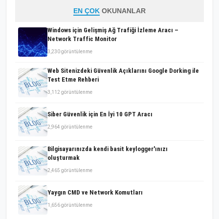
EN ÇOK
OKUNANLAR
Windows için Gelişmiş Ağ Trafiği İzleme Aracı –
Network Traffic Monitor
3,230 görüntülenme
Web Sitenizdeki Güvenlik Açıklarını Google Dorking ile
Test Etme Rehberi
3,112 görüntülenme
Siber Güvenlik için En İyi 10 GPT Aracı
2,964 görüntülenme
Bilgisayarınızda kendi basit keylogger'ınızı
oluşturmak
2,465 görüntülenme
Yaygın CMD ve Network Komutları
1,656 görüntülenme