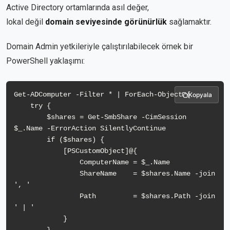
Active Directory ortamlarında asıl değer,
lokal değil
domain seviyesinde görünürlük
sağlamaktır.
Domain Admin yetkileriyle çalıştırılabilecek örnek bir
PowerShell yaklaşımı:
Get-ADComputer -Filter * | ForEach-Object {

Kopyala
    try {

        $shares = Get-SmbShare -CimSession 
$_.Name -ErrorAction SilentlyContinue

        if ($shares) {

            [PSCustomObject]@{

                ComputerName = $_.Name

                ShareName    = $shares.Name -join 
', '

                Path         = $shares.Path -join 
' | '

            }
