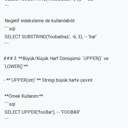
```
Negatif indeksleme de kullanılabilir:
```sql
SELECT SUBSTRING('foobarbaz', -6, 3); -- 'bar'
```
### 3. **Büyük/Küçük Harf Dönüşümü: `UPPER()` ve
`LOWER()`**
- **`UPPER(str)`:** Stringi büyük harfe çevirir.
**Örnek Kullanım:**
```sql
SELECT UPPER('fooBar'); -- 'FOOBAR'
```