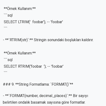
**Örnek Kullanım:**
```sql
SELECT LTRIM(' foobar'); -- 'foobar'
```
- **`RTRIM(str)`:** Stringin sonundaki boşlukları kaldırır.
**Örnek Kullanım:**
```sql
SELECT RTRIM('foobar '); -- 'foobar'
```
### 9. **String Formatlama: `FORMAT()`**
- **`FORMAT(number, decimal_places)`:** Bir sayıyı
belirtilen ondalık basamak sayısına göre formatlar.