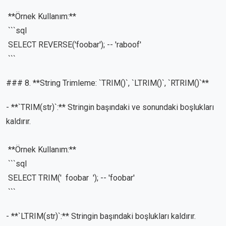
**Örnek Kullanım:**
```sql
SELECT REVERSE('foobar'); -- 'raboof'
```
### 8. **String Trimleme: `TRIM()`, `LTRIM()`, `RTRIM()`**
- **`TRIM(str)`:** Stringin başındaki ve sonundaki boşlukları
kaldırır.
**Örnek Kullanım:**
```sql
SELECT TRIM(' foobar '); -- 'foobar'
```
- **`LTRIM(str)`:** Stringin başındaki boşlukları kaldırır.