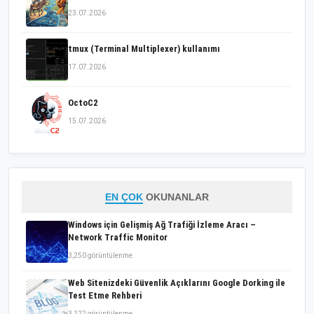
23.07.2026
tmux (Terminal Multiplexer) kullanımı
17.07.2026
OctoC2
15.07.2026
EN ÇOK
OKUNANLAR
Windows için Gelişmiş Ağ Trafiği İzleme Aracı –
Network Traffic Monitor
3,250 görüntülenme
Web Sitenizdeki Güvenlik Açıklarını Google Dorking ile
Test Etme Rehberi
3,122 görüntülenme