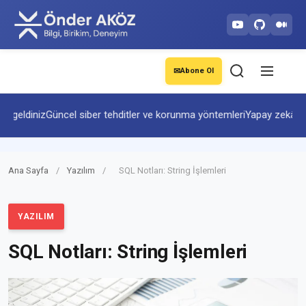
✉
Abone Ol
eldiniz
Güncel siber tehditler ve korunma yöntemleri
Yapay zekâ ve ot
Ana Sayfa
/
Yazılım
/
SQL Notları: String İşlemleri
YAZILIM
SQL Notları: String İşlemleri