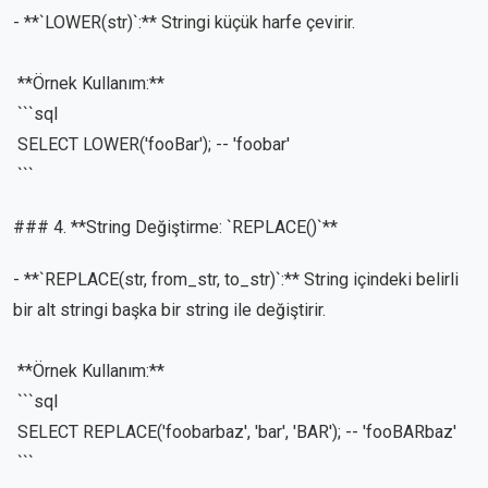
- **`LOWER(str)`:** Stringi küçük harfe çevirir.
**Örnek Kullanım:**
```sql
SELECT LOWER('fooBar'); -- 'foobar'
```
### 4. **String Değiştirme: `REPLACE()`**
- **`REPLACE(str, from_str, to_str)`:** String içindeki belirli
bir alt stringi başka bir string ile değiştirir.
**Örnek Kullanım:**
```sql
SELECT REPLACE('foobarbaz', 'bar', 'BAR'); -- 'fooBARbaz'
```