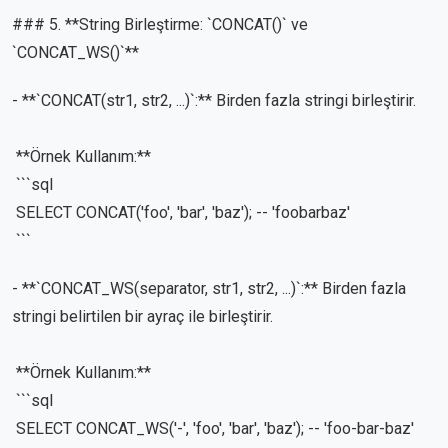
### 5. **String Birleştirme: `CONCAT()` ve
`CONCAT_WS()`**
- **`CONCAT(str1, str2, ...)`:** Birden fazla stringi birleştirir.
**Örnek Kullanım:**
```sql
SELECT CONCAT('foo', 'bar', 'baz'); -- 'foobarbaz'
```
- **`CONCAT_WS(separator, str1, str2, ...)`:** Birden fazla
stringi belirtilen bir ayraç ile birleştirir.
**Örnek Kullanım:**
```sql
SELECT CONCAT_WS('-', 'foo', 'bar', 'baz'); -- 'foo-bar-baz'