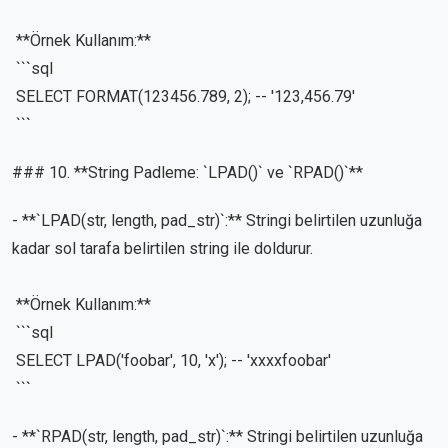
**Örnek Kullanım:**
```sql
SELECT FORMAT(123456.789, 2); -- '123,456.79'
```
### 10. **String Padleme: `LPAD()` ve `RPAD()`**
- **`LPAD(str, length, pad_str)`:** Stringi belirtilen uzunluğa
kadar sol tarafa belirtilen string ile doldurur.
**Örnek Kullanım:**
```sql
SELECT LPAD('foobar', 10, 'x'); -- 'xxxxfoobar'
```
- **`RPAD(str, length, pad_str)`:** Stringi belirtilen uzunluğa