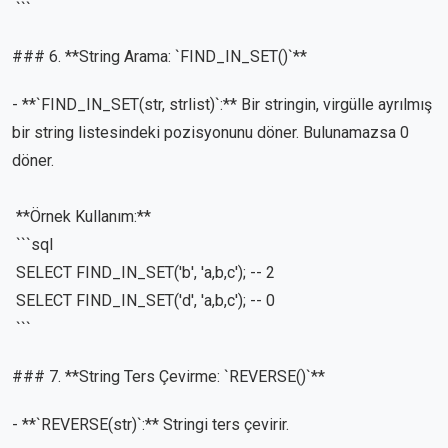
```
### 6. **String Arama: `FIND_IN_SET()`**
- **`FIND_IN_SET(str, strlist)`:** Bir stringin, virgülle ayrılmış
bir string listesindeki pozisyonunu döner. Bulunamazsa 0
döner.
**Örnek Kullanım:**
```sql
SELECT FIND_IN_SET('b', 'a,b,c'); -- 2
SELECT FIND_IN_SET('d', 'a,b,c'); -- 0
```
### 7. **String Ters Çevirme: `REVERSE()`**
- **`REVERSE(str)`:** Stringi ters çevirir.