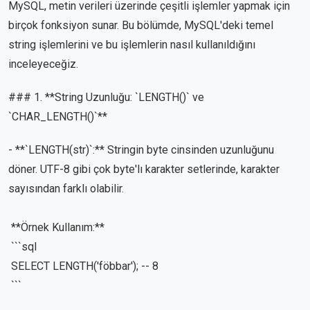
MySQL, metin verileri üzerinde çeşitli işlemler yapmak için
birçok fonksiyon sunar. Bu bölümde, MySQL'deki temel
string işlemlerini ve bu işlemlerin nasıl kullanıldığını
inceleyeceğiz.
### 1. **String Uzunluğu: `LENGTH()` ve
`CHAR_LENGTH()`**
- **`LENGTH(str)`:** Stringin byte cinsinden uzunluğunu
döner. UTF-8 gibi çok byte'lı karakter setlerinde, karakter
sayısından farklı olabilir.
**Örnek Kullanım:**
```sql
SELECT LENGTH('föbbar'); -- 8
```