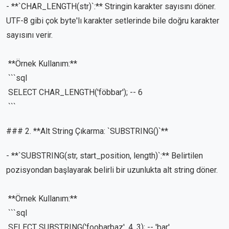
- **`CHAR_LENGTH(str)`:** Stringin karakter sayısını döner.
UTF-8 gibi çok byte'lı karakter setlerinde bile doğru karakter
sayısını verir.
**Örnek Kullanım:**
```sql
SELECT CHAR_LENGTH('föbbar'); -- 6
```
### 2. **Alt String Çıkarma: `SUBSTRING()`**
- **`SUBSTRING(str, start_position, length)`:** Belirtilen
pozisyondan başlayarak belirli bir uzunlukta alt string döner.
**Örnek Kullanım:**
```sql
SELECT SUBSTRING('foobarbaz', 4, 3); -- 'bar'