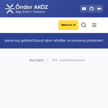
✉
Abone Ol
nyasına hoş geldiniz
Güncel siber tehditler ve korunma yöntemleri
Yapa
Ana Sayfa
/
404 - Sayfa Bulunamadı