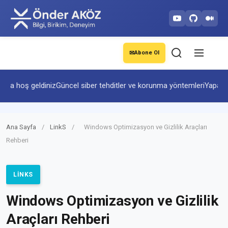
✉
Abone Ol
a hoş geldiniz
Güncel siber tehditler ve korunma yöntemleri
Yapay zek
Ana Sayfa
/
LinkS
/
Windows Optimizasyon ve Gizlilik Araçları
Rehberi
LINKS
Windows Optimizasyon ve Gizlilik
Araçları Rehberi