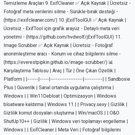
Temizleme Araçları 9. ExifCleaner ✅ Açık Kaynak | Ücretsiz -
Fotoğraf meta verilerini silme - Sürükle-bırak desteği -
(https://exifcleaner.com/) 10. jExifToolGUI ✅ Açık Kaynak |
Ücretsiz - ExifTool için grafik arayüz - Detaylı meta veri
yönetimi - (https://github.com/hvdwolf/jExifToolGUI) 11.
Image Scrubber ✅ Açık Kaynak | Ücretsiz - Fotoğraf
anonimleştirme aracı - Konum ve cihaz bilgilerini silme -
(https://everestpipkin.github.io/image-scrubber/) 📊
Karşılaştırma Tablosu | Araç | Tür | Öne Çıkan Özellik |
Platform | |------|-----|------------------|----------| | Sandboxie
Plus | Güvenlik | Sanal ortamda uygulama çalıştırma |
Windows | | Win11Debloat | Optimizasyon | Windows
bloatware kaldırma | Windows 11 | | Privacy.sexy | Gizlilik |
Gizlilik komut dosyaları oluşturma | Win/macOS | | O&O
ShutUp10++ | Gizlilik | Windows veri toplamayı engelleme |
Windows | | ExifCleaner | Meta Veri | Fotoğraf bilgilerini