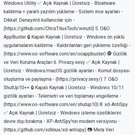
Windows Utility ✅ Açık Kaynak | Ücretsiz - Bloatware
kaldırma + yararlı yazılım yükleme - Sistem ince ayarları -
Dikkat: Deneyimli kullanıcılar için -
(https://github.com/ChrisTitusTech/winutil) 5. O&O
AppBuster 🔒 Kapalı Kaynak | Ücretsiz - Windows ön yüklü
uygulamalarını kaldırma - Kaldırılanları geri yükleme özelliği -
(https://www.oo-software.com/en/ooappbuster) 🕵️ Gizlilik
ve Veri Koruma Araçları 6. Privacy.sexy ✅ Açık Kaynak |
Ücretsiz - Windows/macOS gizlilik ayarları - Komut dosyası
oluşturma ve paylaşma - (https://privacy.sexy/) 7. O&O
ShutUp10++ 🔒 Kapalı Kaynak | Ücretsiz - Windows 10/11
gizlilik ayarları - Telemetri ve veri toplamayı engelleme -
(https://www.oo-software.com/en/shutup10) 8. xd-AntiSpy
✅ Açık Kaynak | Ücretsiz - Windows izleme özelliklerini
devre dışı bırakma - XP-AntiSpy'nin modern versiyonu -
(https://github.com/xdlinux/xd-antispy) 📷 Meta Veri