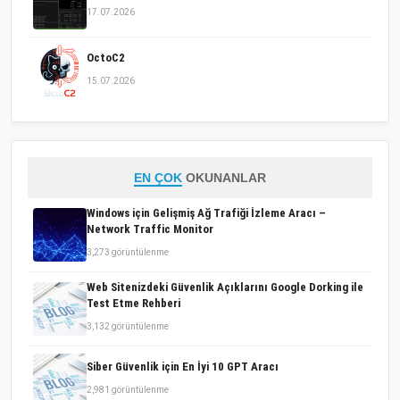
17.07.2026
OctoC2
15.07.2026
EN ÇOK
OKUNANLAR
Windows için Gelişmiş Ağ Trafiği İzleme Aracı –
Network Traffic Monitor
3,273 görüntülenme
Web Sitenizdeki Güvenlik Açıklarını Google Dorking ile
Test Etme Rehberi
3,132 görüntülenme
Siber Güvenlik için En İyi 10 GPT Aracı
2,981 görüntülenme