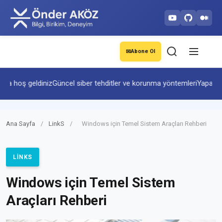
✉
Abone Ol
a hoş geldiniz
Güncel siber tehditler ve korunma yöntemleri
Yapay zekâ
Ana Sayfa
/
LinkS
/
Windows için Temel Sistem Araçları Rehberi
LINKS
Windows için Temel Sistem
Araçları Rehberi