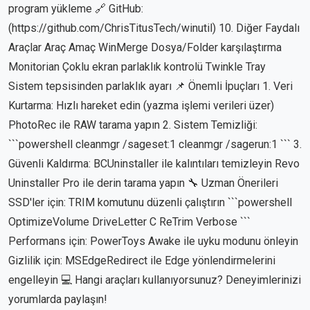
program yükleme 🔗 GitHub:
(https://github.com/ChrisTitusTech/winutil) 10. Diğer Faydalı
Araçlar Araç Amaç WinMerge Dosya/Folder karşılaştırma
Monitorian Çoklu ekran parlaklık kontrolü Twinkle Tray
Sistem tepsisinden parlaklık ayarı 📌 Önemli İpuçları 1. Veri
Kurtarma: Hızlı hareket edin (yazma işlemi verileri üzer)
PhotoRec ile RAW tarama yapın 2. Sistem Temizliği:
```powershell cleanmgr /sageset:1 cleanmgr /sagerun:1 ``` 3.
Güvenli Kaldırma: BCUninstaller ile kalıntıları temizleyin Revo
Uninstaller Pro ile derin tarama yapın 🔧 Uzman Önerileri
SSD'ler için: TRIM komutunu düzenli çalıştırın ```powershell
OptimizeVolume DriveLetter C ReTrim Verbose ```
Performans için: PowerToys Awake ile uyku modunu önleyin
Gizlilik için: MSEdgeRedirect ile Edge yönlendirmelerini
engelleyin 💻 Hangi araçları kullanıyorsunuz? Deneyimlerinizi
yorumlarda paylaşın!