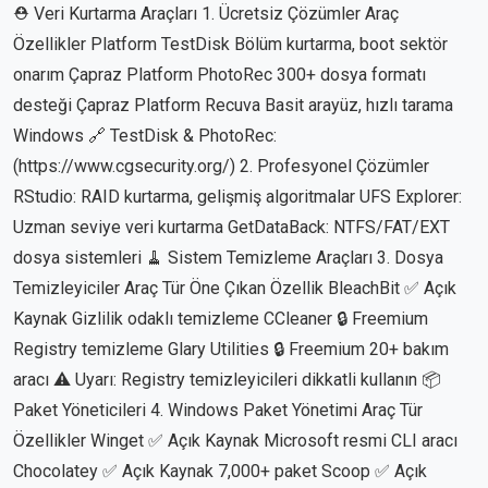
⛑️ Veri Kurtarma Araçları 1. Ücretsiz Çözümler Araç
Özellikler Platform TestDisk Bölüm kurtarma, boot sektör
onarım Çapraz Platform PhotoRec 300+ dosya formatı
desteği Çapraz Platform Recuva Basit arayüz, hızlı tarama
Windows 🔗 TestDisk & PhotoRec:
(https://www.cgsecurity.org/) 2. Profesyonel Çözümler
RStudio: RAID kurtarma, gelişmiş algoritmalar UFS Explorer:
Uzman seviye veri kurtarma GetDataBack: NTFS/FAT/EXT
dosya sistemleri 🧹 Sistem Temizleme Araçları 3. Dosya
Temizleyiciler Araç Tür Öne Çıkan Özellik BleachBit ✅ Açık
Kaynak Gizlilik odaklı temizleme CCleaner 🔒 Freemium
Registry temizleme Glary Utilities 🔒 Freemium 20+ bakım
aracı ⚠️ Uyarı: Registry temizleyicileri dikkatli kullanın 📦
Paket Yöneticileri 4. Windows Paket Yönetimi Araç Tür
Özellikler Winget ✅ Açık Kaynak Microsoft resmi CLI aracı
Chocolatey ✅ Açık Kaynak 7,000+ paket Scoop ✅ Açık