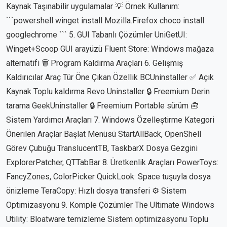
Kaynak Taşınabilir uygulamalar 💡 Örnek Kullanım:
```powershell winget install Mozilla.Firefox choco install
googlechrome ``` 5. GUI Tabanlı Çözümler UniGetUI:
Winget+Scoop GUI arayüzü Fluent Store: Windows mağaza
alternatifi 🗑️ Program Kaldırma Araçları 6. Gelişmiş
Kaldırıcılar Araç Tür Öne Çıkan Özellik BCUninstaller ✅ Açık
Kaynak Toplu kaldırma Revo Uninstaller 🔒 Freemium Derin
tarama GeekUninstaller 🔒 Freemium Portable sürüm 🧰
Sistem Yardımcı Araçları 7. Windows Özelleştirme Kategori
Önerilen Araçlar Başlat Menüsü StartAllBack, OpenShell
Görev Çubuğu TranslucentTB, TaskbarX Dosya Gezgini
ExplorerPatcher, QTTabBar 8. Üretkenlik Araçları PowerToys:
FancyZones, ColorPicker QuickLook: Space tuşuyla dosya
önizleme TeraCopy: Hızlı dosya transferi ⚙️ Sistem
Optimizasyonu 9. Komple Çözümler The Ultimate Windows
Utility: Bloatware temizleme Sistem optimizasyonu Toplu