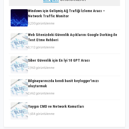
Windows için Gelişmiş Ağ Trafiği İzleme Aracı –
Network Traffic Monitor
3,230 görüntülenme
Web Sitenizdeki Güvenlik Açıklarını Google Dorking ile
Test Etme Rehberi
3,112 görüntülenme
Siber Güvenlik için En İyi 10 GPT Aracı
2,963 görüntülenme
Bilgisayarınızda kendi basit keylogger'ınızı
oluşturmak
2,462 görüntülenme
Yaygın CMD ve Network Komutları
1,654 görüntülenme