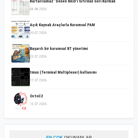
Kurtarılamaz" Denen RAID'i Sıfırdan Geri Kurmak
04.08.2026
Açık Kaynak Araçlarla Kurumsal PAM
30.07.2026
Başarılı bir kurumsal BT yönetimi
23.07.2026
tmux (Terminal Multiplexer) kullanımı
17.07.2026
OctoC2
15.07.2026
EN ÇOK
OKUNANLAR