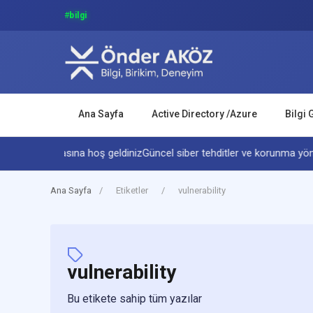
#
TtafRIm
Ana Sayfa
Active Directory /Azure
Bilgi 
venlik dünyasına hoş geldiniz
Güncel siber tehditler ve korunma yöntem
Ana Sayfa
/
Etiketler
/
vulnerability
vulnerability
Bu etikete sahip tüm yazılar