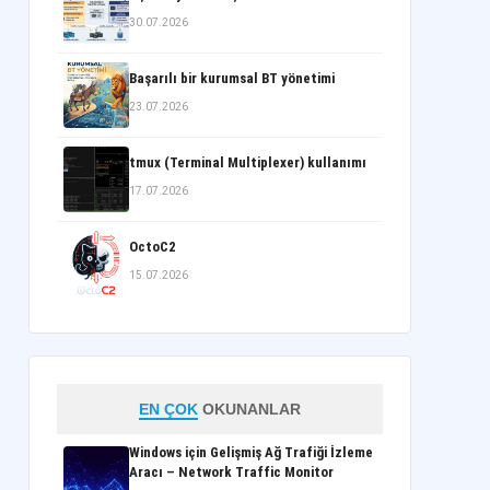
30.07.2026
Başarılı bir kurumsal BT yönetimi
23.07.2026
tmux (Terminal Multiplexer) kullanımı
17.07.2026
OctoC2
15.07.2026
EN ÇOK
OKUNANLAR
Windows için Gelişmiş Ağ Trafiği İzleme
Aracı – Network Traffic Monitor