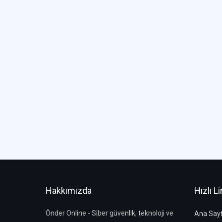
Hakkımızda
Hızlı Li
Önder Online - Siber güvenlik, teknoloji ve
Ana Say