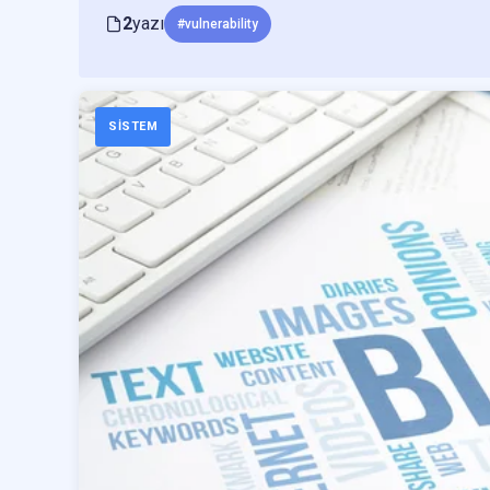
2
yazı
#vulnerability
SISTEM