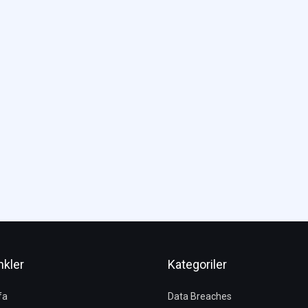
nkler
Kategoriler
fa
Data Breaches