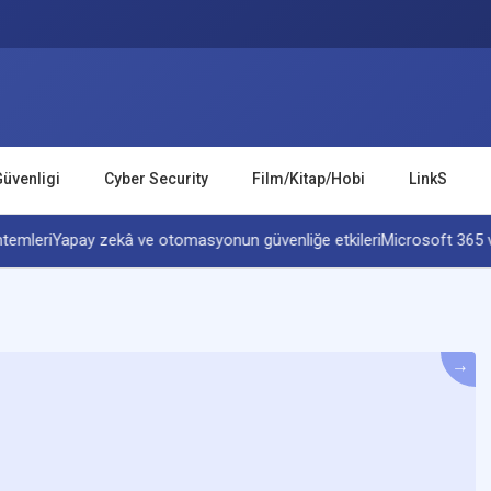
Güvenligi
Cyber Security
Film/Kitap/Hobi
LinkS
leri
Yapay zekâ ve otomasyonun güvenliğe etkileri
Microsoft 365 ve Ac
→