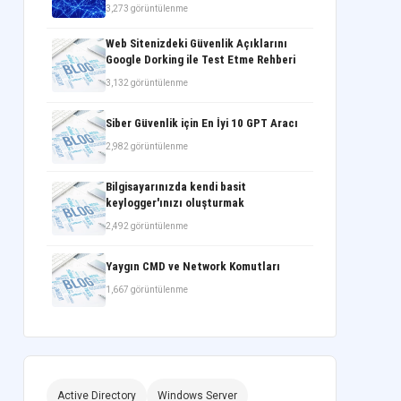
3,273 görüntülenme
Web Sitenizdeki Güvenlik Açıklarını
Google Dorking ile Test Etme Rehberi
3,132 görüntülenme
Siber Güvenlik için En İyi 10 GPT Aracı
2,982 görüntülenme
Bilgisayarınızda kendi basit
keylogger'ınızı oluşturmak
2,492 görüntülenme
Yaygın CMD ve Network Komutları
1,667 görüntülenme
Active Directory
Windows Server