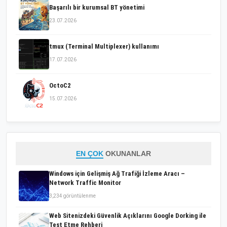
Başarılı bir kurumsal BT yönetimi
23.07.2026
tmux (Terminal Multiplexer) kullanımı
17.07.2026
OctoC2
15.07.2026
EN ÇOK
OKUNANLAR
Windows için Gelişmiş Ağ Trafiği İzleme Aracı –
Network Traffic Monitor
3,234 görüntülenme
Web Sitenizdeki Güvenlik Açıklarını Google Dorking ile
Test Etme Rehberi