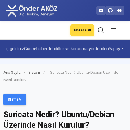
✉
Abone Ol
ş geldiniz
Güncel siber tehditler ve korunma yöntemleri
Yapay zekâ ve 
Ana Sayfa
/
Sistem
/
Suricata Nedir? Ubuntu/Debian Üzerinde
Nasıl Kurulur?
SISTEM
Suricata Nedir? Ubuntu/Debian
Üzerinde Nasıl Kurulur?