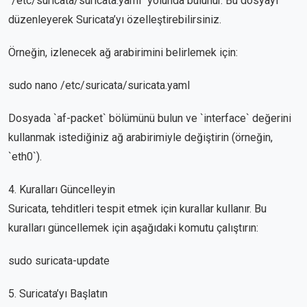
`/etc/suricata/suricata.yaml` yolunda bulunur. Bu dosyayı
düzenleyerek Suricata’yı özelleştirebilirsiniz.
Örneğin, izlenecek ağ arabirimini belirlemek için:
sudo nano /etc/suricata/suricata.yaml
Dosyada `af-packet` bölümünü bulun ve `interface` değerini
kullanmak istediğiniz ağ arabirimiyle değiştirin (örneğin,
`eth0`).
4. Kuralları Güncelleyin
Suricata, tehditleri tespit etmek için kurallar kullanır. Bu
kuralları güncellemek için aşağıdaki komutu çalıştırın:
sudo suricata-update
5. Suricata’yı Başlatın