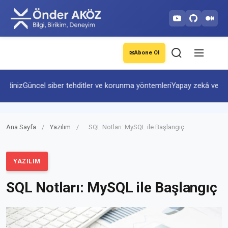
✉
Abone Ol
niz
Güncel siber tehditler ve korunma yöntemleri
Yapay zekâ ve otomas
Ana Sayfa
/
Yazılım
/
SQL Notları: MySQL ile Başlangıç
YAZILIM
SQL Notları: MySQL ile Başlangıç