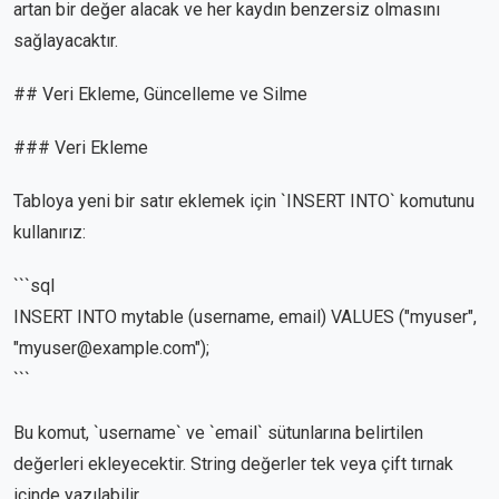
artan bir değer alacak ve her kaydın benzersiz olmasını
sağlayacaktır.
## Veri Ekleme, Güncelleme ve Silme
### Veri Ekleme
Tabloya yeni bir satır eklemek için `INSERT INTO` komutunu
kullanırız:
```sql
INSERT INTO mytable (username, email) VALUES ("myuser",
"myuser@example.com");
```
Bu komut, `username` ve `email` sütunlarına belirtilen
değerleri ekleyecektir. String değerler tek veya çift tırnak
içinde yazılabilir.