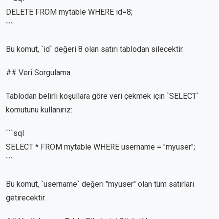
DELETE FROM mytable WHERE id=8;
```
Bu komut, `id` değeri 8 olan satırı tablodan silecektir.
## Veri Sorgulama
Tablodan belirli koşullara göre veri çekmek için `SELECT`
komutunu kullanırız:
```sql
SELECT * FROM mytable WHERE username = "myuser";
```
Bu komut, `username` değeri "myuser" olan tüm satırları
getirecektir.