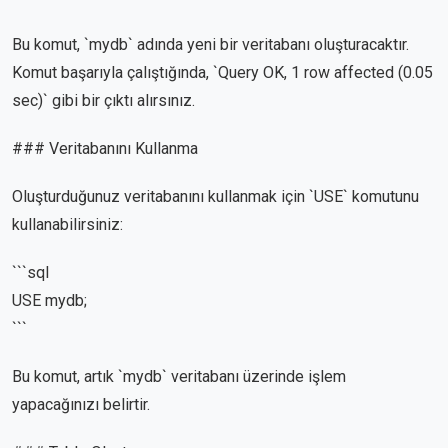
Bu komut, `mydb` adında yeni bir veritabanı oluşturacaktır.
Komut başarıyla çalıştığında, `Query OK, 1 row affected (0.05
sec)` gibi bir çıktı alırsınız.
### Veritabanını Kullanma
Oluşturduğunuz veritabanını kullanmak için `USE` komutunu
kullanabilirsiniz:
```sql
USE mydb;
```
Bu komut, artık `mydb` veritabanı üzerinde işlem
yapacağınızı belirtir.