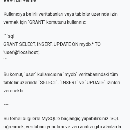
### İzin Verme
Kullanıcıya belirli veritabanları veya tablolar üzerinde izin
vermek için `GRANT` komutunu kullanırız:
```sql
GRANT SELECT, INSERT, UPDATE ON mydb.* TO
'user'@'localhost';
```
Bu komut, `user` kullanıcısına `mydb` veritabanındaki tüm
tablolar üzerinde `SELECT`, `INSERT` ve `UPDATE` izinleri
verecektir.
---
Bu temel bilgilerle MySQL'e başlangıç yapabilirsiniz. SQL
öğrenmek, veritabanı yönetimi ve veri analizi gibi alanlarda