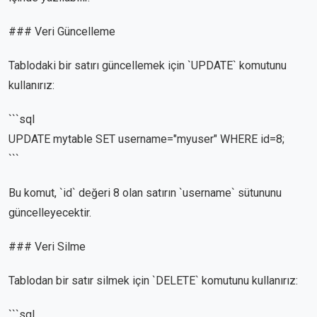
### Veri Güncelleme
Tablodaki bir satırı güncellemek için `UPDATE` komutunu
kullanırız:
```sql
UPDATE mytable SET username="myuser" WHERE id=8;
```
Bu komut, `id` değeri 8 olan satırın `username` sütununu
güncelleyecektir.
### Veri Silme
Tablodan bir satır silmek için `DELETE` komutunu kullanırız:
```sql