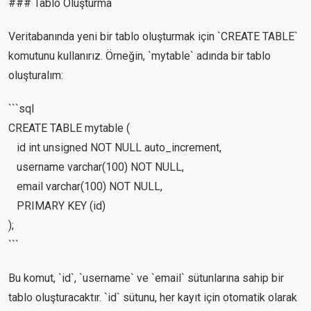
### Tablo Oluşturma
Veritabanında yeni bir tablo oluşturmak için `CREATE TABLE`
komutunu kullanırız. Örneğin, `mytable` adında bir tablo
oluşturalım:
```sql
CREATE TABLE mytable (
id int unsigned NOT NULL auto_increment,
username varchar(100) NOT NULL,
email varchar(100) NOT NULL,
PRIMARY KEY (id)
);
```
Bu komut, `id`, `username` ve `email` sütunlarına sahip bir
tablo oluşturacaktır. `id` sütunu, her kayıt için otomatik olarak