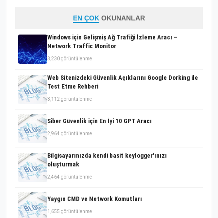
EN ÇOK
OKUNANLAR
Windows için Gelişmiş Ağ Trafiği İzleme Aracı –
Network Traffic Monitor
3,230 görüntülenme
Web Sitenizdeki Güvenlik Açıklarını Google Dorking ile
Test Etme Rehberi
3,112 görüntülenme
Siber Güvenlik için En İyi 10 GPT Aracı
2,964 görüntülenme
Bilgisayarınızda kendi basit keylogger'ınızı
oluşturmak
2,464 görüntülenme
Yaygın CMD ve Network Komutları
1,655 görüntülenme