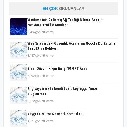
EN ÇOK
OKUNANLAR
Windows için Gelişmiş Ağ Trafiği İzleme Aracı –
Network Traffic Monitor
3,284 görüntülenme
Web Sitenizdeki Güvenlik Açıklarını Google Dorking ile
Test Etme Rehberi
3,137 görüntülenme
Siber Güvenlik için En İyi 10 GPT Aracı
2,992 görüntülenme
Bilgisayarınızda kendi basit keylogger'ınızı
oluşturmak
2,502 görüntülenme
Yaygın CMD ve Network Komutları
1,671 görüntülenme