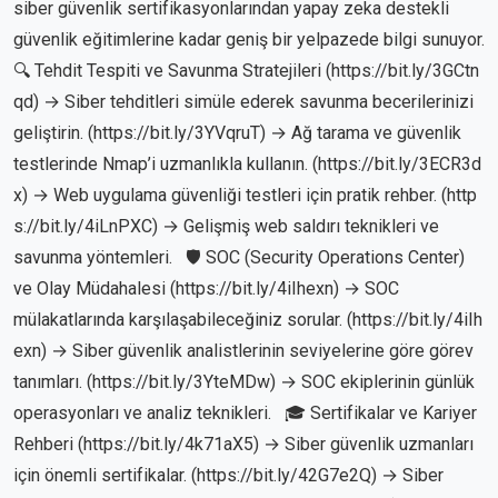
siber güvenlik sertifikasyonlarından yapay zeka destekli
güvenlik eğitimlerine kadar geniş bir yelpazede bilgi sunuyor.
🔍 Tehdit Tespiti ve Savunma Stratejileri (
https://bit.ly/3GCtn
qd
) → Siber tehditleri simüle ederek savunma becerilerinizi
geliştirin. (
https://bit.ly/3YVqruT
) → Ağ tarama ve güvenlik
testlerinde Nmap’i uzmanlıkla kullanın. (
https://bit.ly/3ECR3d
x
) → Web uygulama güvenliği testleri için pratik rehber. (
http
s://bit.ly/4iLnPXC
) → Gelişmiş web saldırı teknikleri ve
savunma yöntemleri. 🛡️ SOC (Security Operations Center)
ve Olay Müdahalesi (
https://bit.ly/4iIhexn
) → SOC
mülakatlarında karşılaşabileceğiniz sorular. (
https://bit.ly/4iIh
exn
) → Siber güvenlik analistlerinin seviyelerine göre görev
tanımları. (
https://bit.ly/3YteMDw
) → SOC ekiplerinin günlük
operasyonları ve analiz teknikleri. 🎓 Sertifikalar ve Kariyer
Rehberi (
https://bit.ly/4k71aX5
) → Siber güvenlik uzmanları
için önemli sertifikalar. (
https://bit.ly/42G7e2Q
) → Siber