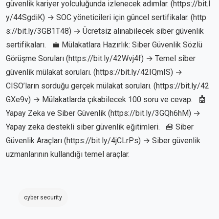
güvenlik kariyer yolculuğunda izlenecek adımlar. (
https://bit.l
y/44SgdiK
) → SOC yöneticileri için güncel sertifikalar. (
http
s://bit.ly/3GB1T48
) → Ücretsiz alınabilecek siber güvenlik
sertifikaları. 💼 Mülakatlara Hazırlık: Siber Güvenlik Sözlü
Görüşme Soruları (
https://bit.ly/42Wvj4f
) → Temel siber
güvenlik mülakat soruları. (
https://bit.ly/42IQmIS
) →
CISO’ların sorduğu gerçek mülakat soruları. (
https://bit.ly/42
GXe9v
) → Mülakatlarda çıkabilecek 100 soru ve cevap. 🤖
Yapay Zeka ve Siber Güvenlik (
https://bit.ly/3GQh6hM
) →
Yapay zeka destekli siber güvenlik eğitimleri. 🧰 Siber
Güvenlik Araçları (
https://bit.ly/4jCLrPs
) → Siber güvenlik
uzmanlarının kullandığı temel araçlar.
cyber security