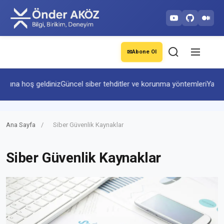
✉
Abone Ol
sına hoş geldiniz
Güncel siber tehditler ve korunma yöntemleri
Yapay z
Ana Sayfa
/
Siber Güvenlik Kaynaklar
Siber Güvenlik Kaynaklar