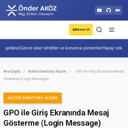
✉
Abone Ol
geldiniz
Güncel siber tehditler ve korunma yöntemleri
Yapay zekâ ve ot
Ana Sayfa
/
Active Directory /Azure
/
GPO ile Giriş Ekranında Mesaj
Gösterme (Login Message)
ACTIVE DIRECTORY /AZURE
GPO ile Giriş Ekranında Mesaj
Gösterme (Login Message)