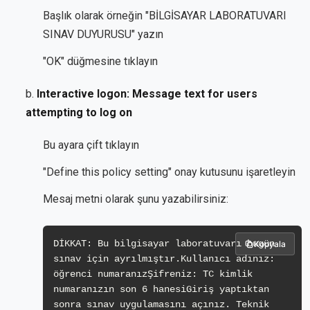
Başlık olarak örneğin "BİLGİSAYAR LABORATUVARI
SINAV DUYURUSU" yazın
"OK" düğmesine tıklayın
b.
Interactive logon: Message text for users
attempting to log on
Bu ayara çift tıklayın
"Define this policy setting" onay kutusunu işaretleyin
Mesaj metni olarak şunu yazabilirsiniz:
DİKKAT: Bu bilgisayar laboratuvarı bugün 
Kopyala
sınav için ayrılmıştır.Kullanıcı adınız: 
öğrenci numaranızŞifreniz: TC kimlik 
numaranızın son 6 hanesiGiriş yaptıktan 
sonra sınav uygulamasını açınız. Teknik 