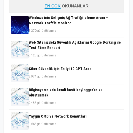
EN ÇOK
OKUNANLAR
Windows için Gelişmiş Ağ Trafiği İzleme Aracı –
Network Traffic Monitor
3,270 görüntülenme
Web Sitenizdeki Güvenlik Açıklarını Google Dorking ile
Test Etme Rehberi
3,128 görüntülenme
Siber Güvenlik için En İyi 10 GPT Aracı
2,974 görüntülenme
Bilgisayarınızda kendi basit keylogger'ınızı
oluşturmak
2,485 görüntülenme
Yaygın CMD ve Network Komutları
1,665 görüntülenme