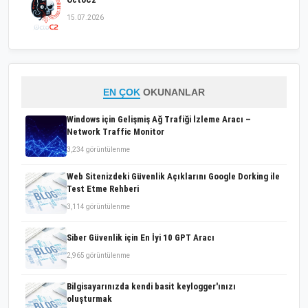
15.07.2026
EN ÇOK
OKUNANLAR
Windows için Gelişmiş Ağ Trafiği İzleme Aracı –
Network Traffic Monitor
3,234 görüntülenme
Web Sitenizdeki Güvenlik Açıklarını Google Dorking ile
Test Etme Rehberi
3,114 görüntülenme
Siber Güvenlik için En İyi 10 GPT Aracı
2,965 görüntülenme
Bilgisayarınızda kendi basit keylogger'ınızı
oluşturmak