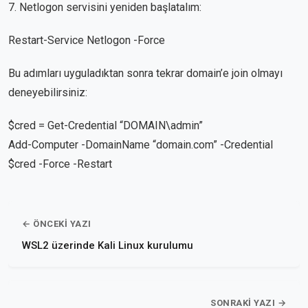
7. Netlogon servisini yeniden başlatalım:
Restart-Service Netlogon -Force
Bu adımları uyguladıktan sonra tekrar domain’e join olmayı
deneyebilirsiniz:
$cred = Get-Credential “DOMAIN\admin”
Add-Computer -DomainName “domain.com” -Credential
$cred -Force -Restart
← ÖNCEKI YAZI
WSL2 üzerinde Kali Linux kurulumu
SONRAKI YAZI →