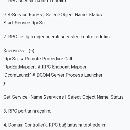
1. RPC servisini kontrol edelim:
Get-Service RpcSs | Select-Object Name, Status
Start-Service RpcSs
2. RPC ile ilgili diğer önemli servisleri kontrol edelim:
$services = @(
‘RpcSs’, # Remote Procedure Call
‘RpcEptMapper’, # RPC Endpoint Mapper
‘DcomLaunch’ # DCOM Server Process Launcher
)
Get-Service -Name $services | Select-Object Name, Status
3. RPC portlarını açalım:
4. Domain Controller’a RPC bağlantısını test edelim: