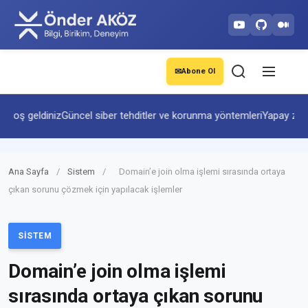
✉
Abone Ol
ş geldiniz
Güncel siber tehditler ve korunma yöntemleri
Yapay zekâ ve 
Ana Sayfa
/
Sistem
/
Domain’e join olma işlemi sırasında ortaya
çıkan sorunu çözmek için yapılacak işlemler
SISTEM
Domain’e join olma işlemi
sırasında ortaya çıkan sorunu