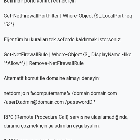
Belirli bir portu kontrol etmek için:
Get-NetFirewallPortFilter | Where-Object {$_.LocalPort -eq
"53"}
Eğer tüm bu kuralları tek seferde kaldırmak isterseniz:
Get-NetFirewallRule | Where-Object {$_.DisplayName -like
"*Allow*"} | Remove-NetFirewallRule
Alternatif komut ile domaine almayı deneyin:
netdom join %computername% /domain:domain.com
/userD:
admin@domain.com
/passwordD:*
RPC (Remote Procedure Call) servisine ulaşılamadığında,
durumu çözmek için şu adımları uygulayalım: