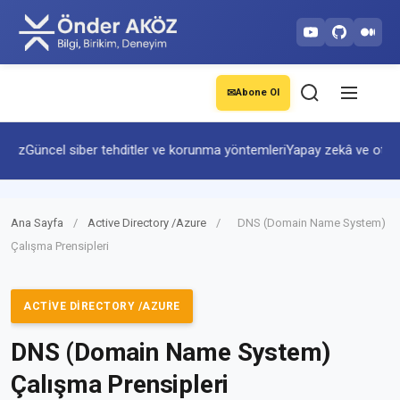
✉
Abone Ol
Güncel siber tehditler ve korunma yöntemleri
Yapay zekâ ve otomasyon
Ana Sayfa
/
Active Directory /Azure
/
DNS (Domain Name System)
Çalışma Prensipleri
ACTIVE DIRECTORY /AZURE
DNS (Domain Name System)
Çalışma Prensipleri