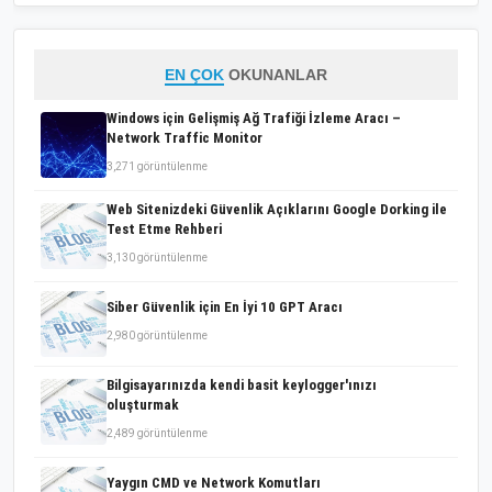
EN ÇOK
OKUNANLAR
Windows için Gelişmiş Ağ Trafiği İzleme Aracı –
Network Traffic Monitor
3,271 görüntülenme
Web Sitenizdeki Güvenlik Açıklarını Google Dorking ile
Test Etme Rehberi
3,130 görüntülenme
Siber Güvenlik için En İyi 10 GPT Aracı
2,980 görüntülenme
Bilgisayarınızda kendi basit keylogger'ınızı
oluşturmak
2,489 görüntülenme
Yaygın CMD ve Network Komutları