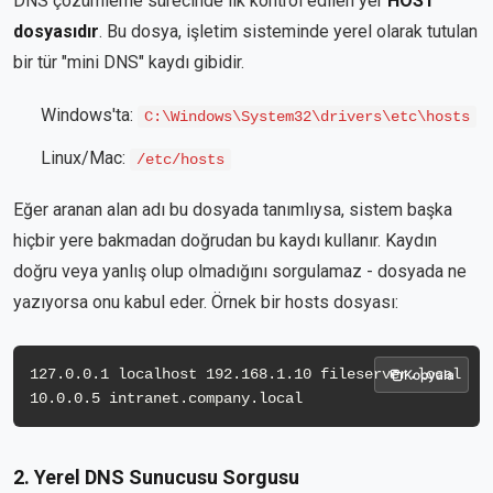
DNS çözümleme sürecinde ilk kontrol edilen yer
HOST
dosyasıdır
. Bu dosya, işletim sisteminde yerel olarak tutulan
bir tür "mini DNS" kaydı gibidir.
Windows'ta:
C:\Windows\System32\drivers\etc\hosts
Linux/Mac:
/etc/hosts
Eğer aranan alan adı bu dosyada tanımlıysa, sistem başka
hiçbir yere bakmadan doğrudan bu kaydı kullanır. Kaydın
doğru veya yanlış olup olmadığını sorgulamaz - dosyada ne
yazıyorsa onu kabul eder. Örnek bir hosts dosyası:
127.0.0.1 localhost 192.168.1.10 fileserver.local 
Kopyala
10.0.0.5 intranet.company.local 
2. Yerel DNS Sunucusu Sorgusu