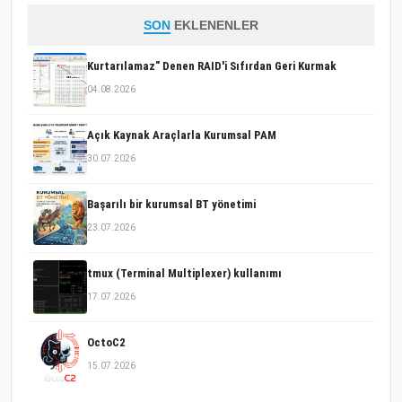
SON
EKLENENLER
Kurtarılamaz" Denen RAID'i Sıfırdan Geri Kurmak
04.08.2026
Açık Kaynak Araçlarla Kurumsal PAM
30.07.2026
Başarılı bir kurumsal BT yönetimi
23.07.2026
tmux (Terminal Multiplexer) kullanımı
17.07.2026
OctoC2
15.07.2026