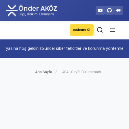
✉
Abone Ol
ünyasına hoş geldiniz
Güncel siber tehditler ve korunma yöntemleri
Yap
Ana Sayfa
/
404 - Sayfa Bulunamadı